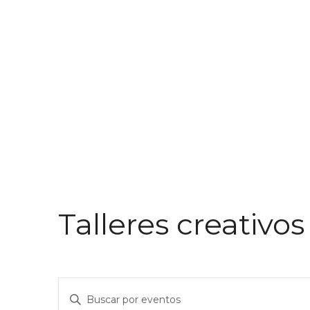
Talleres creativos
Navegación
Introduce
de
la