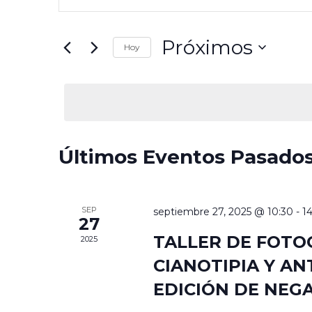
búsqueda
palabra
y
clave.
Próximos
vistas
Busca
Hoy
de
Eventos
Selecciona
Eventos
para
la
la
fecha.
palabra
clave.
Últimos Eventos Pasado
SEP
septiembre 27, 2025 @ 10:30
-
1
27
TALLER DE FOTO
2025
CIANOTIPIA Y AN
EDICIÓN DE NEG