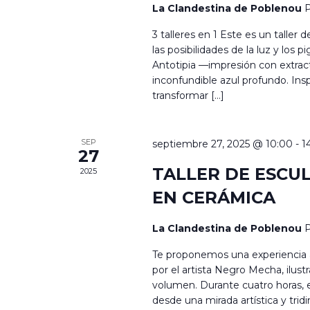
La Clandestina de Poblenou
P
3 talleres en 1 Este es un taller
las posibilidades de la luz y los 
Antotipia —impresión con extract
inconfundible azul profundo. Ins
transformar […]
SEP
septiembre 27, 2025 @ 10:00
-
1
27
TALLER DE ESCU
2025
EN CERÁMICA
La Clandestina de Poblenou
P
Te proponemos una experiencia a
por el artista Negro Mecha, ilust
volumen. Durante cuatro horas, 
desde una mirada artística y tri