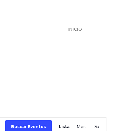
INICIO
Navegación
de
Buscar Eventos
Lista
Mes
Día