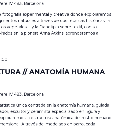
ere IV 483, Barcelona
 de fotografía experimental y creativa donde exploraremos
pigmentos naturales a través de dos técnicas históricas: la
os vegetales— y la Cianotipia sobre textil, con su
pirados en la pionera Anna Atkins, aprenderemos a
4:00
LTURA // ANATOMÍA HUMANA
ere IV 483, Barcelona
rtística única centrada en la anatomía humana, guiada
rador, escultor y ceramista especializado en figura y
exploraremos la estructura anatómica del rostro humano
dimensional. A través del modelado en barro, cada